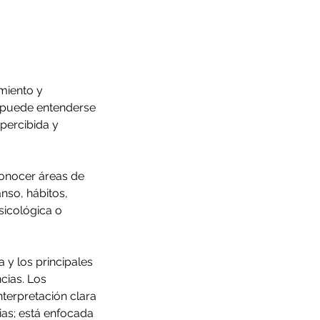
miento y
a puede entenderse
 percibida y
conocer áreas de
nso, hábitos,
psicológica o
 y los principales
cias. Los
nterpretación clara
ias; está enfocada