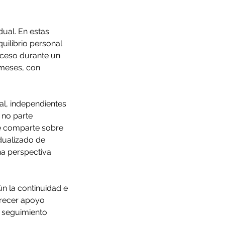
dual. En estas
quilibrio personal
oceso durante un
 meses, con
l, independientes
 no parte
te comparte sobre
idualizado de
na perspectiva
n la continuidad e
frecer apoyo
i seguimiento