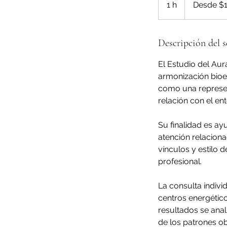
1 h
1
Desde $
pesos
mexicanos
Descripción del s
El Estudio del Au
armonización bioe
como una represent
relación con el en
Su finalidad es a
atención relaciona
vínculos y estilo d
profesional.
La consulta indivi
centros energétic
resultados se anal
de los patrones o