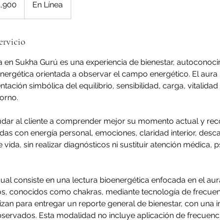
1,900
En Línea
ervicio
ra en Sukha Gurú es una experiencia de bienestar, autoconoci
nergética orientada a observar el campo energético. El aur
ación simbólica del equilibrio, sensibilidad, carga, vitalidad
torno.
yudar al cliente a comprender mejor su momento actual y re
das con energía personal, emociones, claridad interior, desca
e vida, sin realizar diagnósticos ni sustituir atención médica, 
dual consiste en una lectura bioenergética enfocada en el aura
os, conocidos como chakras, mediante tecnología de frecuen
izan para entregar un reporte general de bienestar, con una i
bservados. Esta modalidad no incluye aplicación de frecuenc