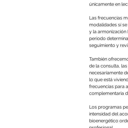
únicamente en lectu
Las frecuencias me
modalidades sí se a
y la armonización
periodo determina
seguimiento y revi
También ofrecemo
de la consulta, la
necesariamente de
lo que está vivien
frecuencias para 
complementaria de
Los programas per
intensidad del ac
bioenergético orde
profesional.