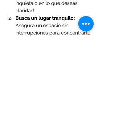
inquieta o en lo que deseas 
claridad.
Busca un lugar tranquilo:
Asegura un espacio sin 
interrupciones para concentrarte 
y conectar con la lectura.
Mantén una mente abierta:
Recuerda que las cartas ofrecen 
guía, no certezas absolutas.
Toma notas:
 Anota las 
interpretaciones y reflexiones 
que surjan durante la sesión.
Reflexiona después:
 Dedica 
tiempo para integrar lo 
aprendido y aplicar los consejos 
en tu vida diaria.
Este enfoque consciente te ayudará a 
sacar el mayor provecho de la 